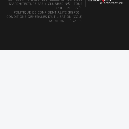
D'ARCHITECTURE SAS + CLUBBEDIN® - TOUS
DROITS RÉSERVÉS
POLITIQUE DE CONFIDENTIALITÉ (RGPD)
|
CONDITIONS GÉNÉRALES D’UTILISATION (CGU)
|
MENTIONS LÉGALES