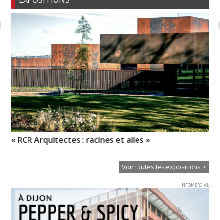
EXPOSITIONS
« RCR Arquitectes : racines et ailes »
No
re
Voir toutes les expositions >
INFOMERCIAL