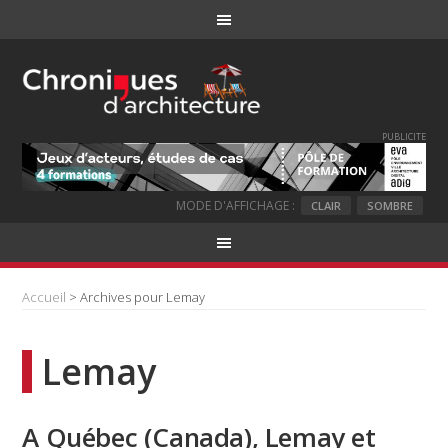
PUBLICITE
MODE D'AFFICHAGE :
CLAIR
SOMBRE
Accueil
> Archives pour Lemay
Lemay
A Québec (Canada), Lemay et