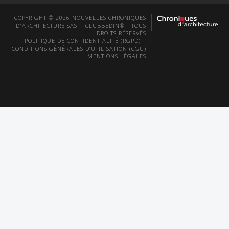
COPYRIGHT © 2026 NOUVELLES CHRONIQUES
D'ARCHITECTURE SAS + CLUBBEDIN® - TOUS
DROITS RÉSERVÉS
POLITIQUE DE CONFIDENTIALITÉ (RGPD)
|
CONDITIONS GÉNÉRALES D’UTILISATION (CGU)
|
MENTIONS LÉGALES