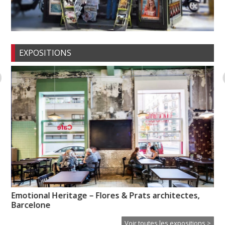
EXPOSITIONS
Emotional Heritage – Flores & Prats architectes,
Un
Barcelone
Voir toutes les expositions >