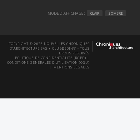
MODE D'AFFICHAGE :
CLAIR
SOMBRE
COPYRIGHT © 2026 NOUVELLES CHRONIQUES
D'ARCHITECTURE SAS + CLUBBEDIN® - TOUS
DROITS RÉSERVÉS
POLITIQUE DE CONFIDENTIALITÉ (RGPD)
|
CONDITIONS GÉNÉRALES D’UTILISATION (CGU)
|
MENTIONS LÉGALES