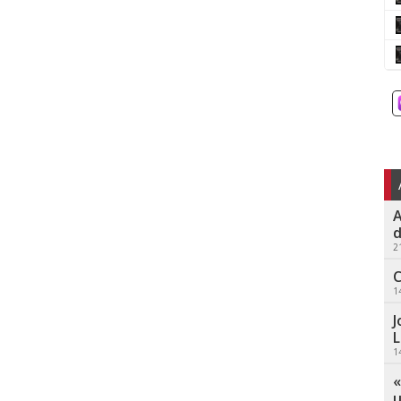
A
d
2
C
1
J
L
1
«
u