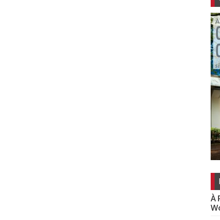
À 
Wo