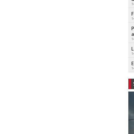
1
F
1
P
a
1
L
1
E
1