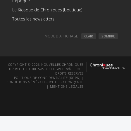
L’époque
Le Kiosque de Chroniques (boutique)
Toutes les newsletters
MODE D'AFFICHAGE :
CLAIR
SOMBRE
COPYRIGHT © 2026 NOUVELLES CHRONIQUES
D'ARCHITECTURE SAS + CLUBBEDIN® - TOUS
DROITS RÉSERVÉS
POLITIQUE DE CONFIDENTIALITÉ (RGPD)
|
CONDITIONS GÉNÉRALES D’UTILISATION (CGU)
|
MENTIONS LÉGALES