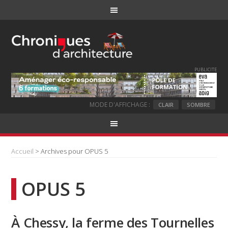
PUBLICITE
MODE D'AFFICHAGE :
CLAIR
SOMBRE
Accueil
> Archives pour OPUS 5
OPUS 5
À Chessy, la ferme des Tournelles