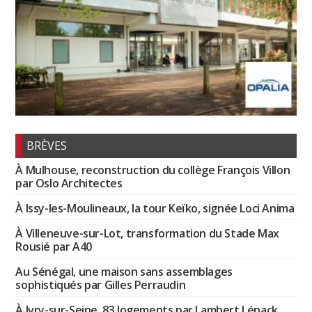
BRÈVES
À Mulhouse, reconstruction du collège François Villon
par Oslo Architectes
À Issy-les-Moulineaux, la tour Keïko, signée Loci Anima
À Villeneuve-sur-Lot, transformation du Stade Max
Rousié par A40
Au Sénégal, une maison sans assemblages
sophistiqués par Gilles Perraudin
À Ivry-sur-Seine, 83 logements par Lambert Lénack