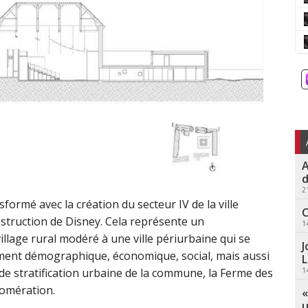
A
d
2
ormé avec la création du secteur IV de la ville
C
nstruction de Disney. Cela représente un
1
llage rural modéré à une ville périurbaine qui se
J
ment démographique, économique, social, mais aussi
L
1
 de stratification urbaine de la commune, la Ferme des
lomération.
«
u