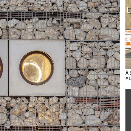
À 
AD