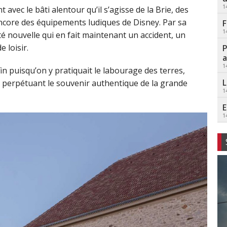
1
 avec le bâti alentour qu’il s’agisse de la Brie, des
core des équipements ludiques de Disney. Par sa
F
1
té nouvelle qui en fait maintenant un accident, un
 loisir.
P
a
1
in puisqu’on y pratiquait le labourage des terres,
L
n, perpétuant le souvenir authentique de la grande
1
E
1