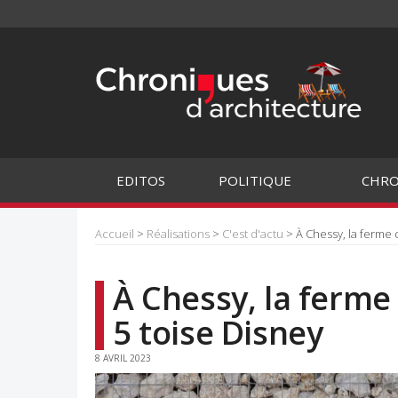
EDITOS
POLITIQUE
CHRO
Accueil
>
Réalisations
>
C'est d'actu
> À Chessy, la ferme 
À Chessy, la ferme
5 toise Disney
8 AVRIL 2023