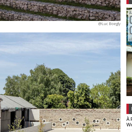
@Luc Boegly
À 
Wo