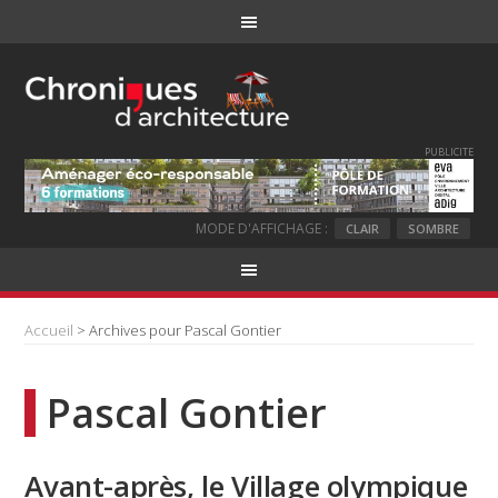
PUBLICITE
MODE D'AFFICHAGE :
CLAIR
SOMBRE
Accueil
> Archives pour Pascal Gontier
Pascal Gontier
Avant-après, le Village olympique