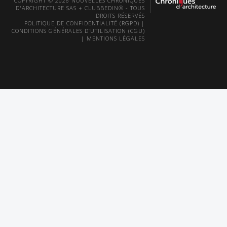
COPYRIGHT © 2026 NOUVELLES CHRONIQUES
D'ARCHITECTURE SAS + CLUBBEDIN® - TOUS
DROITS RÉSERVÉS
POLITIQUE DE CONFIDENTIALITÉ (RGPD)
|
CONDITIONS GÉNÉRALES D’UTILISATION (CGU)
|
MENTIONS LÉGALES