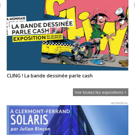
XT
CLING ! La bande dessinée parle cash
Ce
Voir toutes les expositions >
INFOMERCIAL