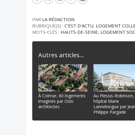
PAR
LA RÉDACTION
RUBRIQUE(S) :
C'EST D'ACTU
,
LOGEMENT COLLE
MOTS-CLÉS :
HAUTS-DE-SEINE
,
LOGEMENT SOC
Autres articles...
À Colmar, 60 logements
Au Plessis-Robinson,
imaginés par Oslo
hôpital Marie
architectes
Lannelongue par Jea
Philippe Pargade