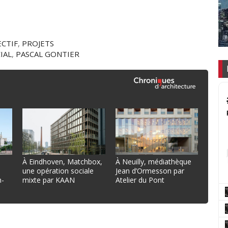
CTIF
,
PROJETS
IAL
,
PASCAL GONTIER
À Eindhoven, Matchbox,
À Neuilly, médiathèque
une opération sociale
Jean d’Ormesson par
n-
mixte par KAAN
Atelier du Pont