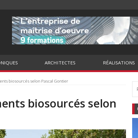
NIQUES
ARCHITECTES
RÉALISATIONS
ents biosourcés selon Pascal Gontier
ments biosourcés selon