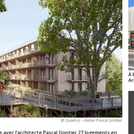
À 
Ar
@ Quartus – Atelier Pascal Gontier
 avec l’architecte Pascal Gontier 27 logements en