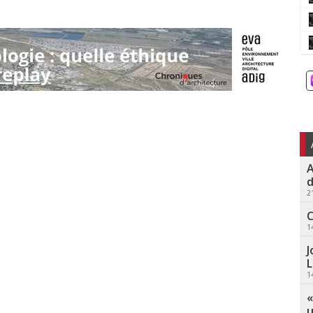
A
d
2
C
1
J
L
1
«
u