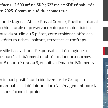
rfaces : 2 500 m² de SDP ; 623 m² de SDP réhabilités.
re 2025. Communiqué du promoteur.
eur de l’agence Atelier Pascal Gontier, Pavillon Lakanal
chitecturale et préservation du patrimoine bâti et
ux, du studio au 5 pièces, cette résidence offre des
érieurs riches : balcons, terrasses et rooftops.
ne ville bas carbone. Responsable et écologique, ce
biosourcés, le bâtiment neuf répondant aux normes
t Biosourcé niveau 3, et suit la démarche Bâtiments
 impact positif sur la biodiversité. Le Groupe a
marquables et définir un plan d’aménagement pour la
ée sous forme de prairie.