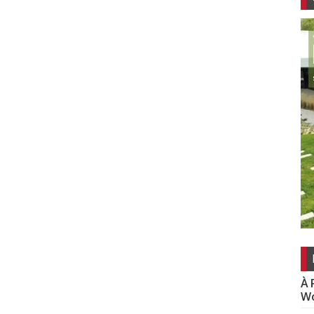
À 
Wo