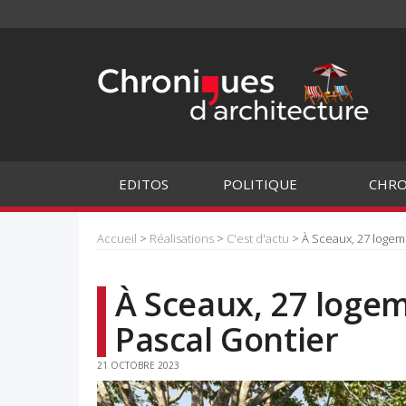
EDITOS
POLITIQUE
CHRO
Accueil
>
Réalisations
>
C'est d'actu
> À Sceaux, 27 logem
À Sceaux, 27 loge
Pascal Gontier
21 OCTOBRE 2023