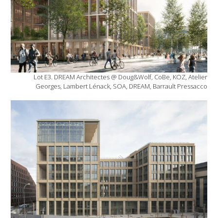
Lot E3. DREAM Architectes @ Doug&Wolf, CoBe, KOZ, Atelier
Georges, Lambert Lénack, SOA, DREAM, Barrault Pressacco