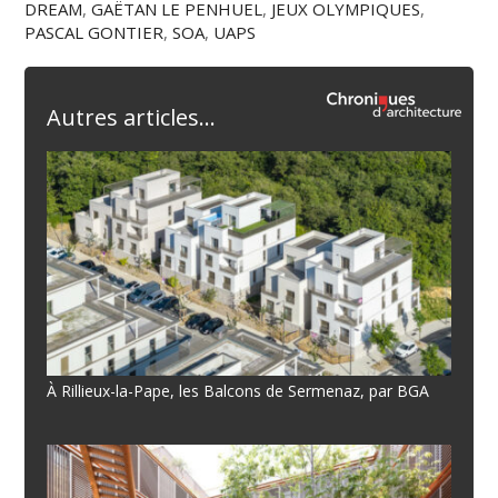
DREAM
,
GAËTAN LE PENHUEL
,
JEUX OLYMPIQUES
,
PASCAL GONTIER
,
SOA
,
UAPS
Autres articles...
À Rillieux-la-Pape, les Balcons de Sermenaz, par BGA