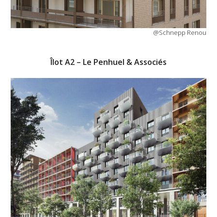
@Schnepp Renou
Îlot A2 – Le Penhuel & Associés