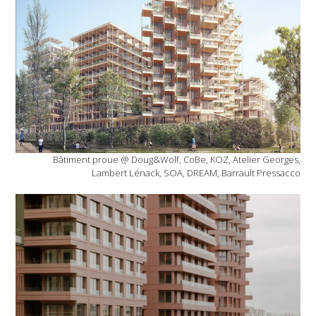
Bâtiment proue @ Doug&Wolf, CoBe, KOZ, Atelier Georges,
Lambert Lénack, SOA, DREAM, Barrault Pressacco