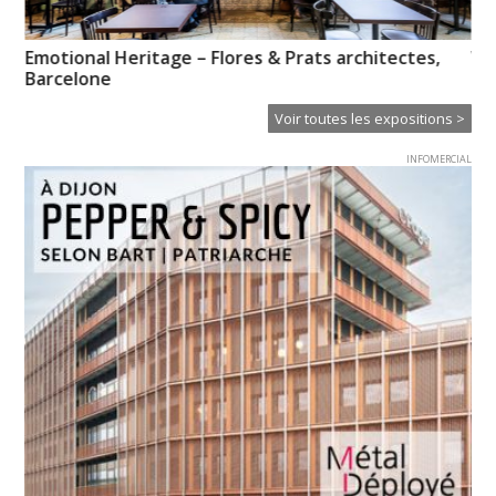
e »
Emotional Heritage – Flores & Prats architectes,
Vo
Barcelone
pr
Voir toutes les expositions >
INFOMERCIAL