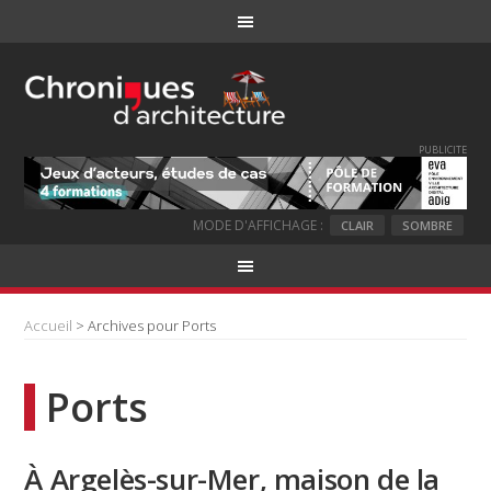
PUBLICITE
MODE D'AFFICHAGE :
CLAIR
SOMBRE
Accueil
> Archives pour Ports
Ports
À Argelès-sur-Mer, maison de la