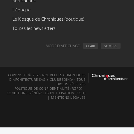
Réalisations
L’époque
Le Kiosque de Chroniques (boutique)
Toutes les newsletters
MODE D'AFFICHAGE :
CLAIR
SOMBRE
COPYRIGHT © 2026 NOUVELLES CHRONIQUES
D'ARCHITECTURE SAS + CLUBBEDIN® - TOUS
DROITS RÉSERVÉS
POLITIQUE DE CONFIDENTIALITÉ (RGPD)
|
CONDITIONS GÉNÉRALES D’UTILISATION (CGU)
|
MENTIONS LÉGALES