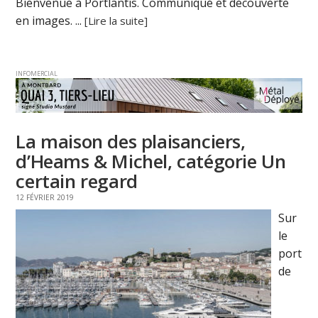
Bienvenue à Portlantis. Communiqué et découverte
en images. ...
[Lire la suite]
INFOMERCIAL
La maison des plaisanciers,
d’Heams & Michel, catégorie Un
certain regard
12 FÉVRIER 2019
Sur
le
port
de