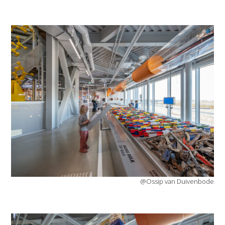
@Ossip van Duivenbode