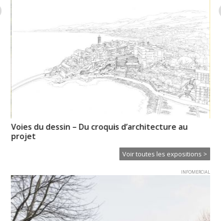
Voies du dessin – Du croquis d’architecture au
So
projet
Voir toutes les expositions >
INFOMERCIAL