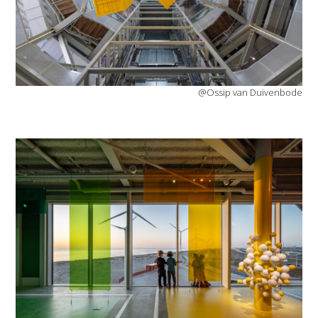
@Ossip van Duivenbode