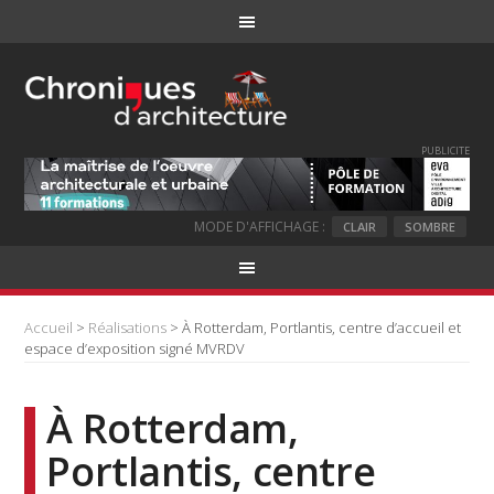
PUBLICITE
MODE D'AFFICHAGE :
CLAIR
SOMBRE
Accueil
>
Réalisations
> À Rotterdam, Portlantis, centre d’accueil et
espace d’exposition signé MVRDV
À Rotterdam,
Portlantis, centre