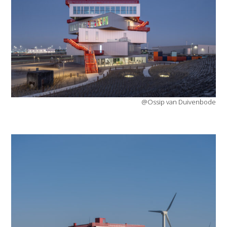
@Ossip van Duivenbode