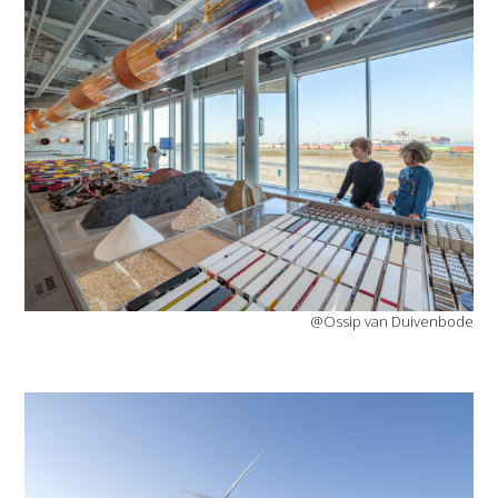
@Ossip van Duivenbode