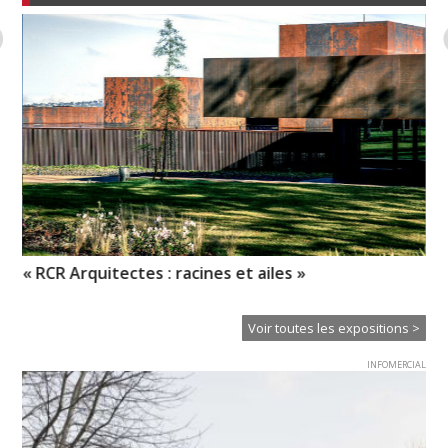
« RCR Arquitectes : racines et ailes »
So
Voir toutes les expositions >
INFOMERCIAL