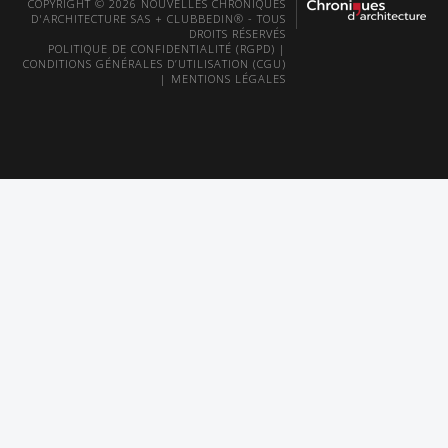
COPYRIGHT © 2026 NOUVELLES CHRONIQUES
D'ARCHITECTURE SAS + CLUBBEDIN® - TOUS
DROITS RÉSERVÉS
POLITIQUE DE CONFIDENTIALITÉ (RGPD)
|
CONDITIONS GÉNÉRALES D’UTILISATION (CGU)
|
MENTIONS LÉGALES