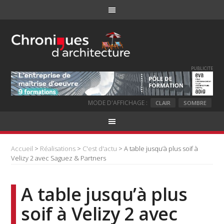
PUBLICITE
MODE D'AFFICHAGE :
CLAIR
SOMBRE
Accueil
>
Réalisations
>
C'est d'actu
> A table jusqu’à plus soif à
Velizy 2 avec Saguez & Partners
A table jusqu’à plus
soif à Velizy 2 avec