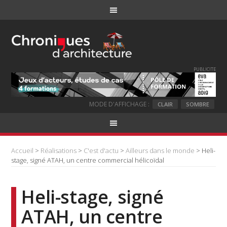
PUBLICITE
MODE D'AFFICHAGE :
CLAIR
SOMBRE
Accueil
>
Réalisations
>
C'est d'actu
>
Ailleurs dans le monde
> Heli-
stage, signé ATAH, un centre commercial hélicoïdal
Heli-stage, signé
ATAH, un centre