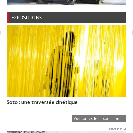
EXPOSITIONS
Soto : une traversée cinétique
« R
Voir toutes les expositions >
INFOMERCIAL