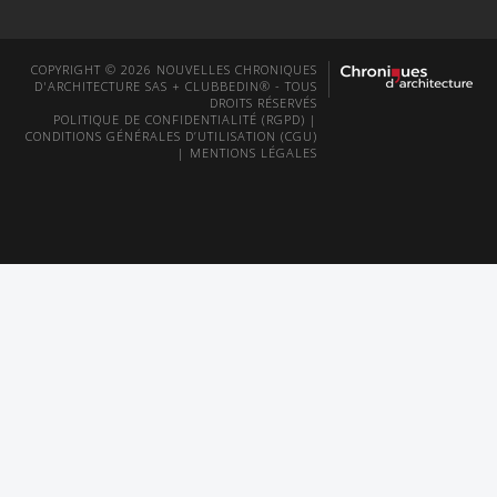
COPYRIGHT © 2026 NOUVELLES CHRONIQUES
D'ARCHITECTURE SAS + CLUBBEDIN® - TOUS
DROITS RÉSERVÉS
POLITIQUE DE CONFIDENTIALITÉ (RGPD)
|
CONDITIONS GÉNÉRALES D’UTILISATION (CGU)
|
MENTIONS LÉGALES