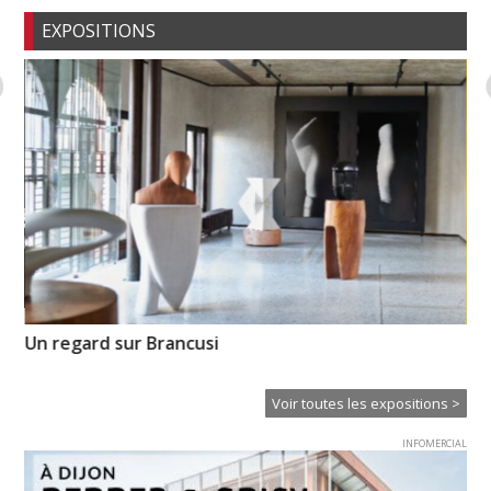
EXPOSITIONS
Un regard sur Brancusi
So
Voir toutes les expositions >
INFOMERCIAL