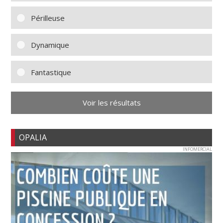
Périlleuse
Dynamique
Fantastique
Voir les résultats
OPALIA
INFOMERCIAL