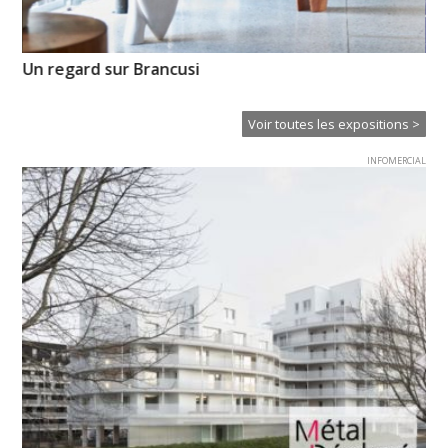
Un regard sur Brancusi
« 
Voir toutes les expositions >
INFOMERCIAL