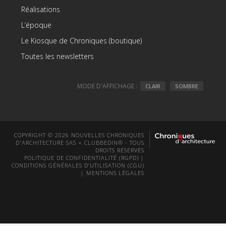
Réalisations
L’époque
Le Kiosque de Chroniques (boutique)
Toutes les newsletters
MODE D'AFFICHAGE :
CLAIR
SOMBRE
COPYRIGHT © 2026 NOUVELLES CHRONIQUES
D'ARCHITECTURE SAS + CLUBBEDIN® - TOUS
DROITS RÉSERVÉS
POLITIQUE DE CONFIDENTIALITÉ (RGPD)
|
CONDITIONS GÉNÉRALES D’UTILISATION (CGU)
|
MENTIONS LÉGALES