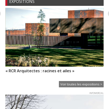
EXPOSITIONS
« RCR Arquitectes : racines et ailes »
No
re
Voir toutes les expositions >
INFOMERCIAL