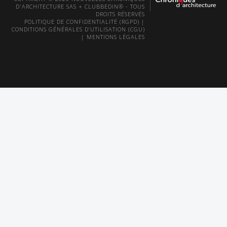
D'ARCHITECTURE SAS + CLUBBEDIN® - TOUS
DROITS RÉSERVÉS
POLITIQUE DE CONFIDENTIALITÉ (RGPD)
|
CONDITIONS GÉNÉRALES D’UTILISATION (CGU)
|
MENTIONS LÉGALES