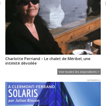
e »
Charlotte Perriand – Le chalet de Méribel, une
Hu
intimité dévoilée
Voir toutes les expositions >
INFOMERCIAL