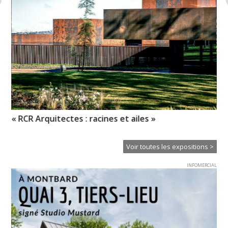
n-
« RCR Arquitectes : racines et ailes »
CL
Voir toutes les expositions >
INFOMERCIAL