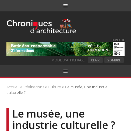
PUBLICITE
MODE D'AFFICHAGE :
CLAIR
SOMBRE
Accueil
>
Réalisations
>
Culture
> Le musée, une industrie
culturelle ?
Le musée, une
industrie culturelle ?