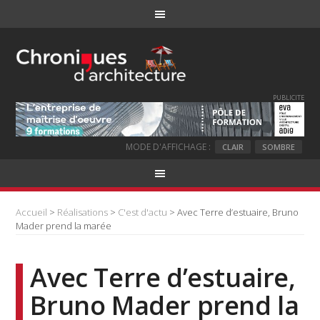
PUBLICITE
MODE D'AFFICHAGE :
CLAIR
SOMBRE
Accueil
>
Réalisations
>
C'est d'actu
> Avec Terre d’estuaire, Bruno
Mader prend la marée
Avec Terre d’estuaire,
Bruno Mader prend la