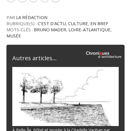
PAR
LA RÉDACTION
RUBRIQUE(S) :
C'EST D'ACTU
,
CULTURE
,
EN BREF
MOTS-CLÉS :
BRUNO MADER
,
LOIRE-ATLANTIQUE
,
MUSÉE
Autres articles...
À Belle-Île, hôtel et musée à la Citadelle Vauban par