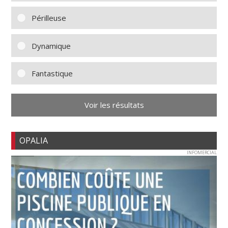
Périlleuse
Dynamique
Fantastique
Voir les résultats
OPALIA
INFOMERCIAL