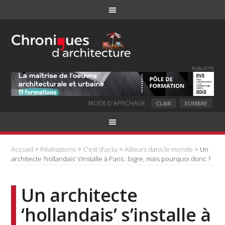
PUBLICITE
MODE D'AFFICHAGE :
CLAIR
SOMBRE
Accueil
>
Réalisations
>
C'est d'actu
>
Ailleurs dans le monde
> Un
architecte ‘hollandais’ s’installe à Paris : bigre, mais pourquoi donc ?
Un architecte
‘hollandais’ s’installe à