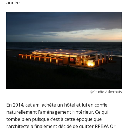
année.
@Studio Akkerhuis
En 2014, cet ami achète un hôtel et lui en confie
naturellement l’aménagement l’intérieur. Ce qui
tombe bien puisque c’est à cette époque que
l’architecte a finalement décidé de quitter RPBW. Or