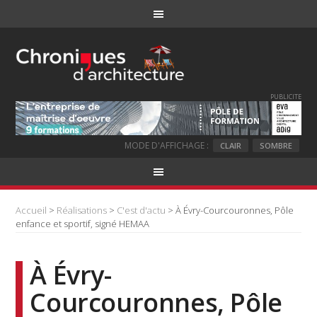
PUBLICITE
MODE D'AFFICHAGE :
CLAIR
SOMBRE
Accueil
>
Réalisations
>
C'est d'actu
> À Évry-Courcouronnes, Pôle
enfance et sportif, signé HEMAA
À Évry-
Courcouronnes, Pôle