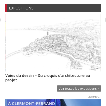
EXPOSITIONS
Voies du dessin – Du croquis d’architecture au
Psych
projet
Voir toutes les expositions >
INFOMERCIAL