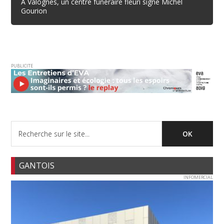
À Valognes, un centre funéraire fleuri signé Michel
Gourion
PUBLICITE
GANTOIS
INFOMERCIAL