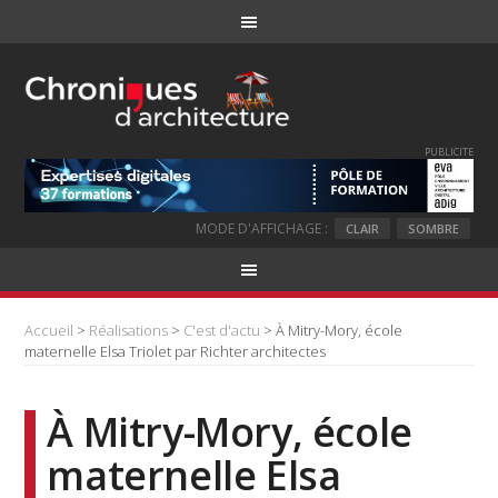
PUBLICITE
MODE D'AFFICHAGE :
CLAIR
SOMBRE
Accueil
>
Réalisations
>
C'est d'actu
> À Mitry-Mory, école
maternelle Elsa Triolet par Richter architectes
À Mitry-Mory, école
maternelle Elsa