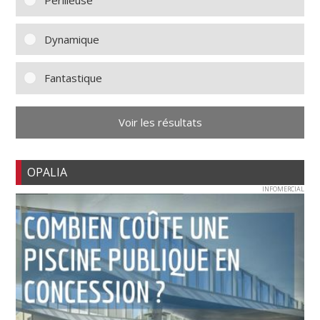
Périlleuse
Dynamique
Fantastique
Voir les résultats
OPALIA
INFOMERCIAL