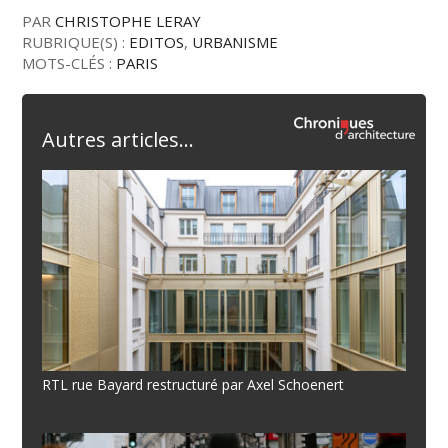
PAR
CHRISTOPHE LERAY
RUBRIQUE(S) :
EDITOS
,
URBANISME
MOTS-CLÉS :
PARIS
Autres articles...
RTL rue Bayard restructuré par Axel Schoenert