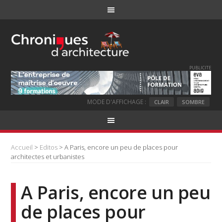
PUBLICITE
MODE D'AFFICHAGE :
CLAIR
SOMBRE
Accueil
>
Editos
> A Paris, encore un peu de places pour
architectes et urbanistes
A Paris, encore un peu
de places pour