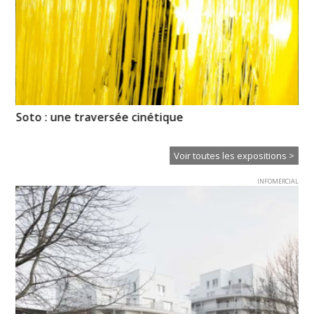
Soto : une traversée cinétique
Ch
in
Voir toutes les expositions >
INFOMERCIAL