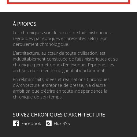
À PROPOS
Les chroniques sont le recueil de faits historiques
regroupés par époques et présentés selon leur
déroulement chronologique.
L’architecture, au cœur de toute civilisation, est
indubitablement constituée de faits historiques et sa
chronique permet donc d’en évoquer l’époque. Les
archives du site en témoignent abondamment.
En relatant faits, idées et réalisations Chroniques
d’Architecture, entreprise de presse, n’a d’autre
ambition que d’écrire en toute indépendance la
chronique de son temps.
SUIVEZ CHRONIQUES D’ARCHITECTURE
Facebook
Flux RSS