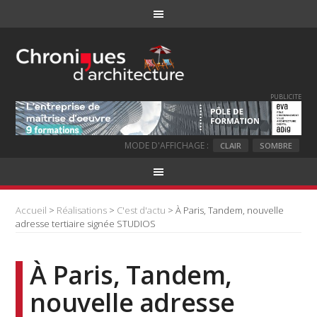
PUBLICITE
MODE D'AFFICHAGE :
CLAIR
SOMBRE
Accueil
>
Réalisations
>
C'est d'actu
> À Paris, Tandem, nouvelle
adresse tertiaire signée STUDIOS
À Paris, Tandem,
nouvelle adresse