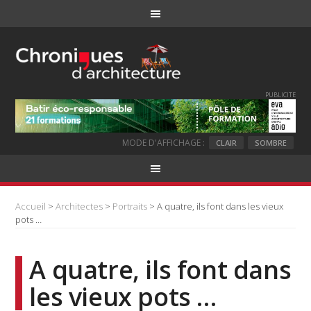
PUBLICITE
MODE D'AFFICHAGE :
CLAIR
SOMBRE
Accueil
>
Architectes
>
Portraits
> A quatre, ils font dans les vieux
pots …
A quatre, ils font dans
les vieux pots …