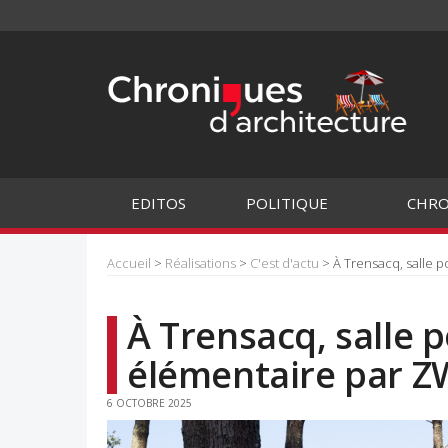
EDITOS
POLITIQUE
CHRO
Accueil
>
Réalisations
>
C'est d'actu
> À Trensacq, salle p
À Trensacq, salle p
élémentaire par Z
6 OCTOBRE 2025