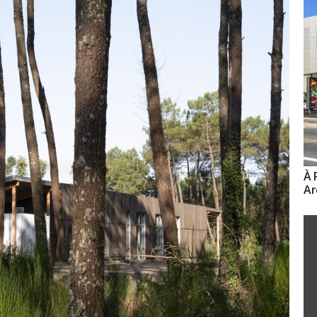
À 
Ar