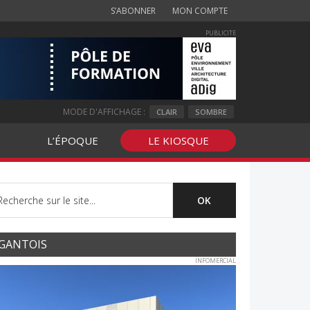
S’ABONNER
MON COMPTE
PUBLICITE
MODE D'AFFICHAGE :
CLAIR
SOMBRE
L’ÉPOQUE
LE KIOSQUE
GANTOIS
INFOMERCIAL