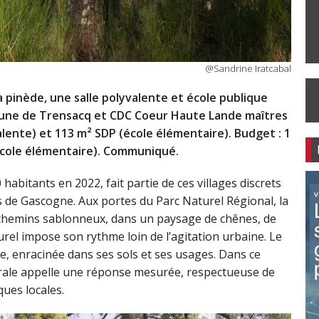
@Sandrine Iratcabal
a pinède, une salle polyvalente et école publique
une de Trensacq et CDC Coeur Haute Lande maîtres
alente) et 113 m² SDP (école élémentaire). Budget : 1
école élémentaire). Communiqué.
bitants en 2022, fait partie de ces villages discrets
 de Gascogne. Aux portes du Parc Naturel Régional, la
 chemins sablonneux, dans un paysage de chênes, de
turel impose son rythme loin de l’agitation urbaine. Le
ère, enracinée dans ses sols et ses usages. Dans ce
urale appelle une réponse mesurée, respectueuse de
ques locales.