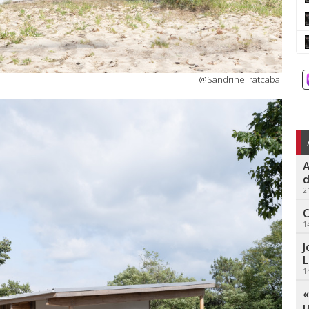
@Sandrine Iratcabal
A
d
2
C
1
J
L
1
«
u