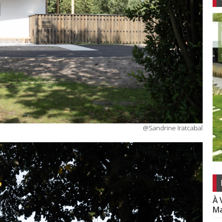
@Sandrine Iratcabal
À 
Ma