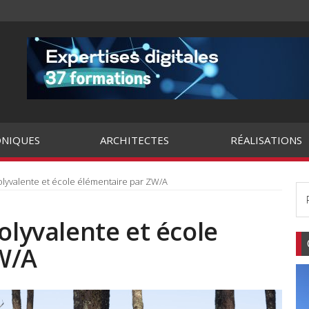
NIQUES
ARCHITECTES
RÉALISATIONS
olyvalente et école élémentaire par ZW/A
olyvalente et école
W/A