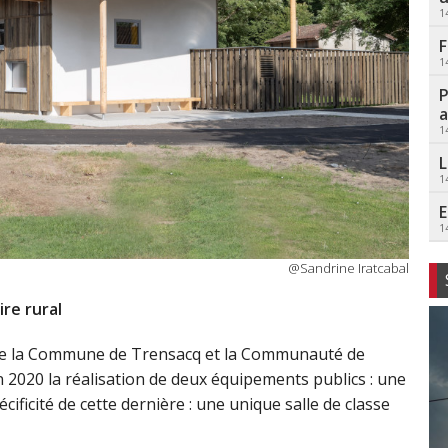
1
F
1
P
a
1
L
1
E
1
@Sandrine Iratcabal
re rural
e, que la Commune de Trensacq et la Communauté de
20 la réalisation de deux équipements publics : une
cificité de cette dernière : une unique salle de classe