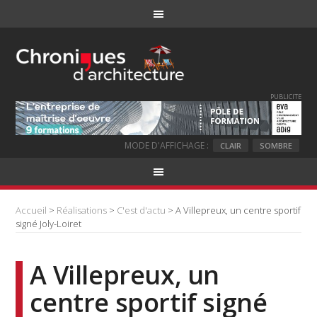
PUBLICITE
MODE D'AFFICHAGE :
CLAIR
SOMBRE
Accueil
>
Réalisations
>
C'est d'actu
> A Villepreux, un centre sportif
signé Joly-Loiret
A Villepreux, un
centre sportif signé