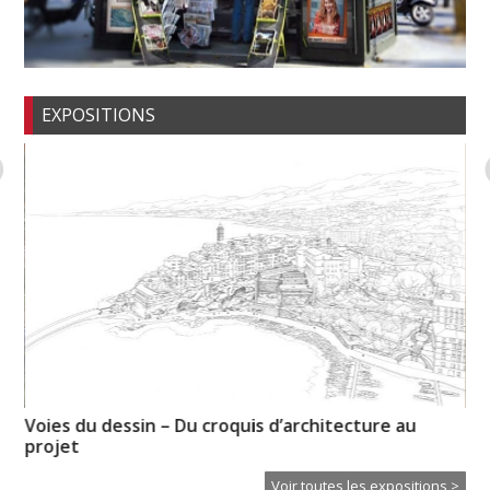
EXPOSITIONS
n-
Voies du dessin – Du croquis d’architecture au
No
projet
re
Voir toutes les expositions >