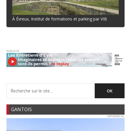
À Évreux, Institut de formations et parking par VIB
PUBLICITE
GANTOIS
INFOMERCIAL