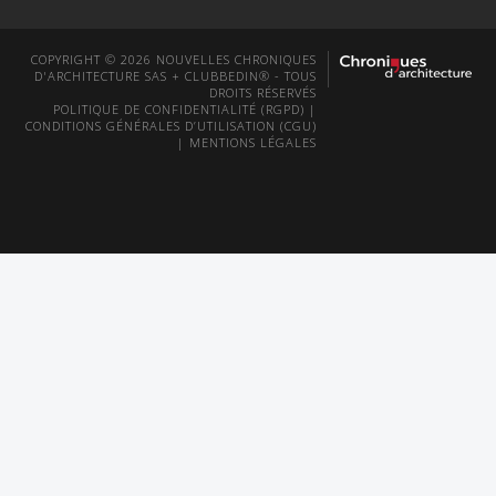
COPYRIGHT © 2026 NOUVELLES CHRONIQUES
D'ARCHITECTURE SAS + CLUBBEDIN® - TOUS
DROITS RÉSERVÉS
POLITIQUE DE CONFIDENTIALITÉ (RGPD)
|
CONDITIONS GÉNÉRALES D’UTILISATION (CGU)
|
MENTIONS LÉGALES