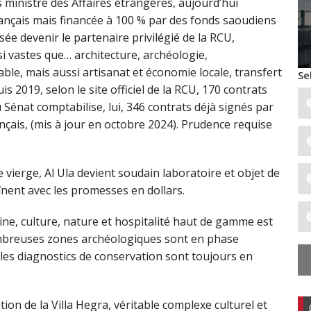
 ministre des Affaires étrangères, aujourd’hui
ançais mais financée à 100 % par des fonds saoudiens
nsée devenir le partenaire privilégié de la RCU,
i vastes que… architecture, archéologie,
le, mais aussi artisanat et économie locale, transfert
Se
s 2019, selon le site officiel de la RCU, 170 contrats
 Sénat comptabilise, lui, 346 contrats déjà signés par
nçais, (mis à jour en octobre 2024). Prudence requise
 vierge, Al Ula devient soudain laboratoire et objet de
înent avec les promesses en dollars.
ine, culture, nature et hospitalité haut de gamme est
ombreuses zones archéologiques sont en phase
t les diagnostics de conservation sont toujours en
ion de la Villa Hegra, véritable complexe culturel et