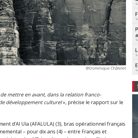
1
F
1
P
a
1
L
1
E
@Dominique Châtelet
1
r de mettre en avant, dans la relation franco-
 de développement culturel
», précise le rapport sur le
ent d’Al Ula (AFALULA) (3), bras opérationnel français
nemental – pour dix ans (4) – entre Français et