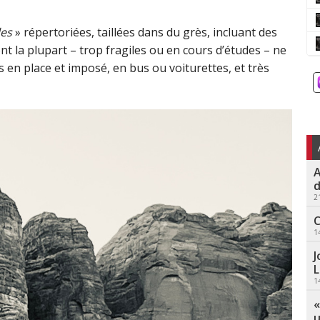
es
» répertoriées, taillées dans du grès, incluant des
nt la plupart – trop fragiles ou en cours d’études – ne
is en place et imposé, en bus ou voiturettes, et très
A
d
2
C
1
J
L
1
«
u