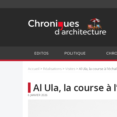
EDITOS
POLITIQUE
CHRO
Accueil
>
Réalisations
>
Visites
> Al Ula, la course à l’écha
Al Ula, la course à 
6 JANVIER 2026