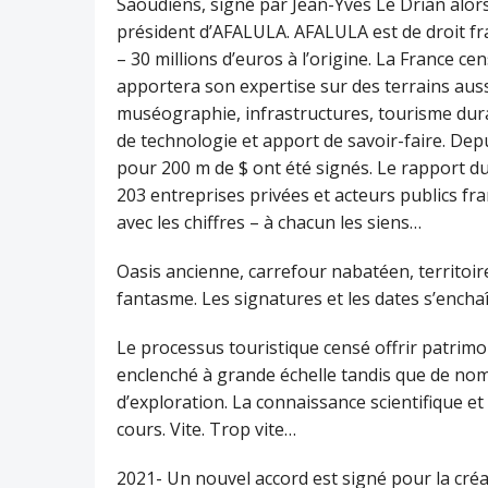
Saoudiens, signé par Jean-Yves Le Drian alors
président d’AFALULA. AFALULA est de droit fr
– 30 millions d’euros à l’origine. La France ce
apportera son expertise sur des terrains auss
muséographie, infrastructures, tourisme durab
de technologie et apport de savoir-faire. Depui
pour 200 m de $ ont été signés. Le rapport du
203 entreprises privées et acteurs publics fra
avec les chiffres – à chacun les siens…
Oasis ancienne, carrefour nabatéen, territoire
fantasme. Les signatures et les dates s’encha
Le processus touristique censé offrir patrimo
enclenché à grande échelle tandis que de n
d’exploration. La connaissance scientifique e
cours. Vite. Trop vite…
2021- Un nouvel accord est signé pour la créat