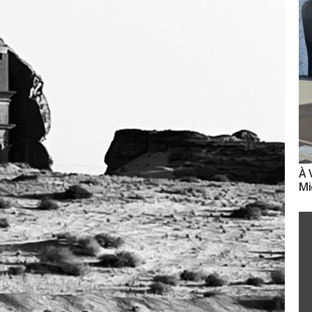
À 
Mi