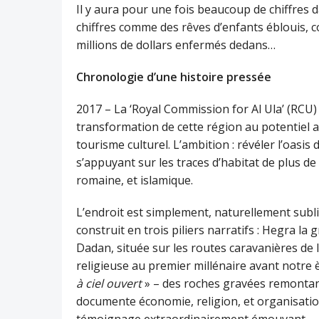
Il y aura pour une fois beaucoup de chiffres d
chiffres comme des rêves d’enfants éblouis, c
millions de dollars enfermés dedans…
Chronologie d’une histoire pressée
2017 – La ‘Royal Commission for Al Ula’ (RCU) 
transformation de cette région au potentiel 
tourisme culturel. L’ambition : révéler l’oas
s’appuyant sur les traces d’habitat de plus d
romaine, et islamique.
L’endroit est simplement, naturellement subli
construit en trois piliers narratifs : Hegra l
Dadan, située sur les routes caravanières de l’
religieuse au premier millénaire avant notre è
à ciel ouvert
» – des roches gravées remontant
documente économie, religion, et organisation
témoignage extraordinairement émouvant.