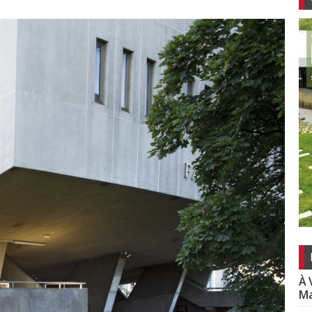
À 
Ma