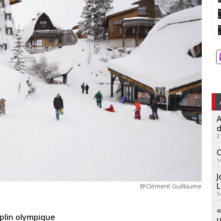
A
d
2
C
1
J
L
@Clément Guillaume
1
«
lin olympique
u