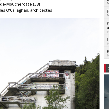
1
r-de-Moucherotte (38)
lles O’Callaghan, architectes
F
1
P
a
1
L
1
E
1