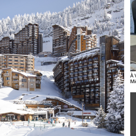
À 
Mi