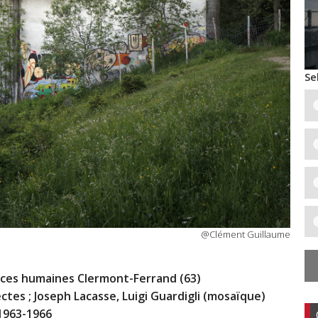
Se
@Clément Guillaume
ences humaines Clermont-Ferrand (63)
tes ; Joseph Lacasse, Luigi Guardigli (mosaïque)
1963-1966