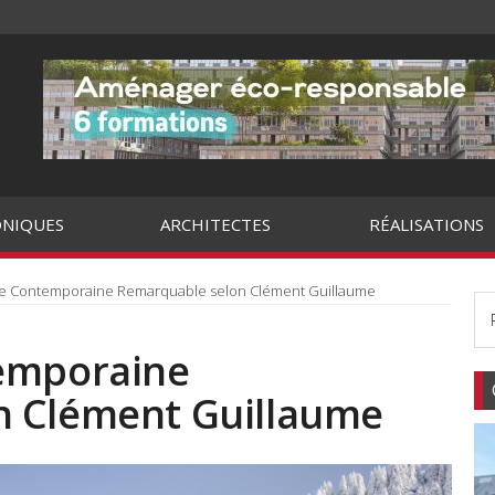
NIQUES
ARCHITECTES
RÉALISATIONS
re Contemporaine Remarquable selon Clément Guillaume
temporaine
n Clément Guillaume