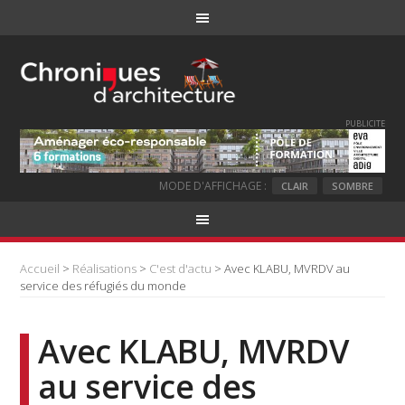
PUBLICITE
MODE D'AFFICHAGE :
CLAIR
SOMBRE
Accueil
>
Réalisations
>
C'est d'actu
> Avec KLABU, MVRDV au
service des réfugiés du monde
Avec KLABU, MVRDV
au service des