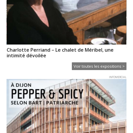
XT
Charlotte Perriand – Le chalet de Méribel, une
Ce
intimité dévoilée
Voir toutes les expositions >
INFOMERCIAL