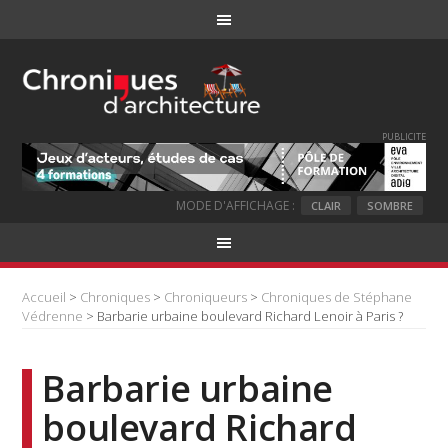
PUBLICITE
MODE D'AFFICHAGE :
CLAIR
SOMBRE
Accueil
>
Chroniques
>
Chroniqueurs
>
Chroniques de Stéphane
Védrenne
> Barbarie urbaine boulevard Richard Lenoir à Paris ?
Barbarie urbaine
boulevard Richard