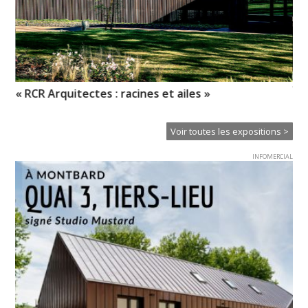
XT
« RCR Arquitectes : racines et ailes »
Ce
Voir toutes les expositions >
INFOMERCIAL