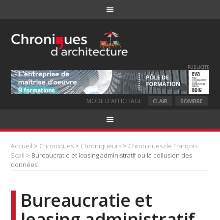
PUBLICITE
MODE D'AFFICHAGE :
CLAIR
SOMBRE
Accueil
>
Chroniques
>
Chroniqueurs
>
Chroniques de François
Scali
> Bureaucratie et leasing administratif ou la collusion des
données
Bureaucratie et
leasing administratif