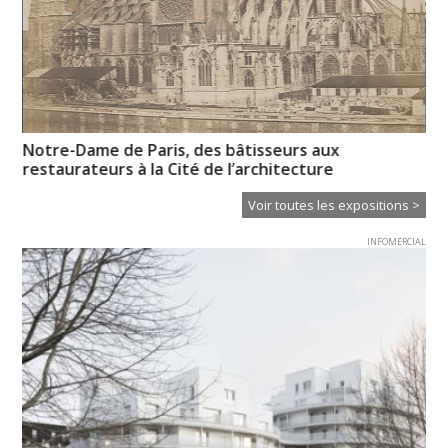
Notre-Dame de Paris, des bâtisseurs aux
CL
restaurateurs à la Cité de l’architecture
Voir toutes les expositions >
INFOMERCIAL