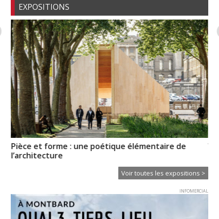
EXPOSITIONS
de
Pièce et forme : une poétique élémentaire de
Vo
l’architecture
pr
Voir toutes les expositions >
INFOMERCIAL