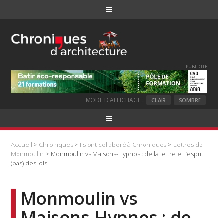
PUBLICITE
MODE D'AFFICHAGE :
CLAIR
SOMBRE
Accueil
>
Chroniques
>
Ils ont collaboré à Chroniques
>
Lettres de
Monmoulin
> Monmoulin vs Maisons-Hypnos : de la lettre et l’esprit
(bas) des lois
Monmoulin vs
Maisons-Hypnos : de