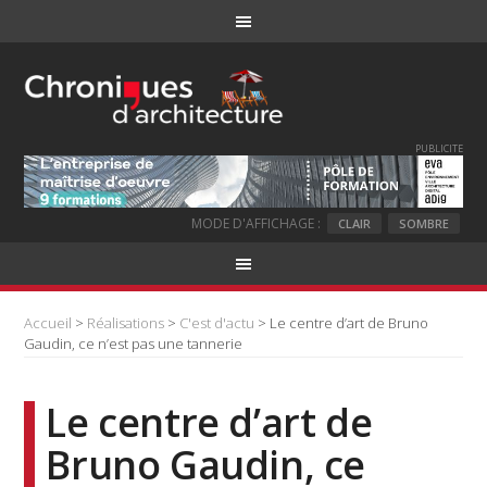
PUBLICITE
MODE D'AFFICHAGE :
CLAIR
SOMBRE
Accueil
>
Réalisations
>
C'est d'actu
> Le centre d’art de Bruno
Gaudin, ce n’est pas une tannerie
Le centre d’art de
Bruno Gaudin, ce