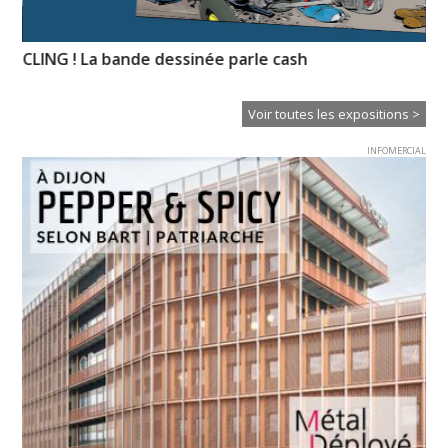
CLING ! La bande dessinée parle cash
« 
Voir toutes les expositions >
INFOMERCIAL