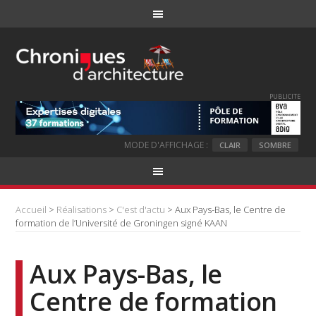
PUBLICITE
MODE D'AFFICHAGE :
CLAIR
SOMBRE
Accueil
>
Réalisations
>
C'est d'actu
> Aux Pays-Bas, le Centre de
formation de l’Université de Groningen signé KAAN
Aux Pays-Bas, le
Centre de formation