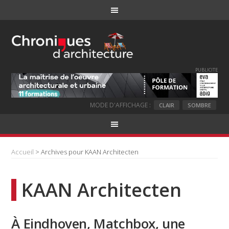
PUBLICITE
MODE D'AFFICHAGE :
CLAIR
SOMBRE
Accueil
> Archives pour KAAN Architecten
KAAN Architecten
À Eindhoven, Matchbox, une