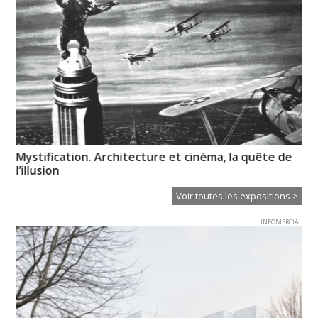
Mystification. Architecture et cinéma, la quête de
Pa
l’illusion
Od
Voir toutes les expositions >
INFOMERCIAL