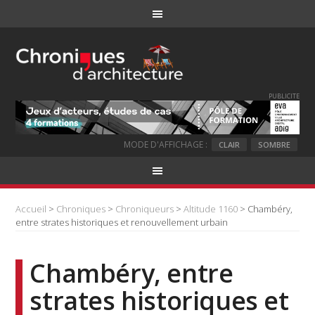
PUBLICITE
MODE D'AFFICHAGE :
CLAIR
SOMBRE
Accueil
>
Chroniques
>
Chroniqueurs
>
Altitude 1160
> Chambéry,
entre strates historiques et renouvellement urbain
Chambéry, entre
strates historiques et