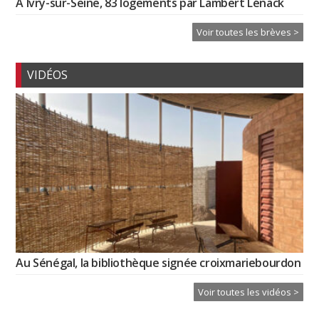
À Ivry-sur-Seine, 83 logements par Lambert Lénack
Voir toutes les brèves >
VIDÉOS
Au Sénégal, la bibliothèque signée croixmariebourdon
Voir toutes les vidéos >