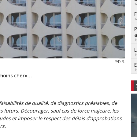
1
F
1
P
a
1
L
1
@D.R.
E
1
 moins cher»…
isabilités de qualité, de diagnostics préalables, de
s futurs. Décourager, sauf cas de force majeure, les
des et imposer le respect des délais d’approbations
rs.