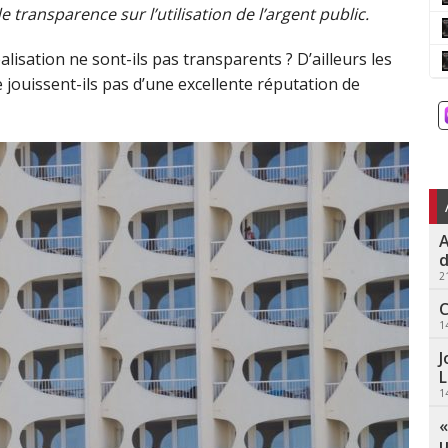
 transparence sur l’utilisation de l’argent public.
alisation ne sont-ils pas transparents ? D’ailleurs les
e jouissent-ils pas d’une excellente réputation de
A
d
2
C
1
J
L
1
«
u