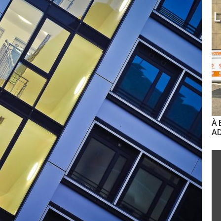
À 
AD