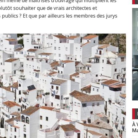
ein même de maîtrises d’ouvrage qui multiplient les
plutôt souhaiter que de vrais architectes et
 publics ? Et que par ailleurs les membres des jurys
À 
Ma