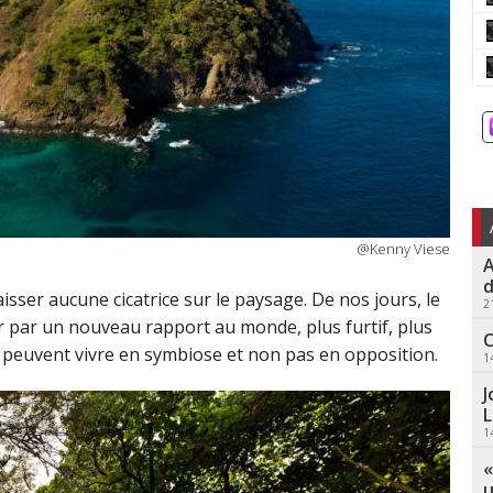
@Kenny Viese
A
d
aisser aucune cicatrice sur le paysage. De nos jours, le
2
 par un nouveau rapport au monde, plus furtif, plus
C
e peuvent vivre en symbiose et non pas en opposition.
1
J
L
1
«
u