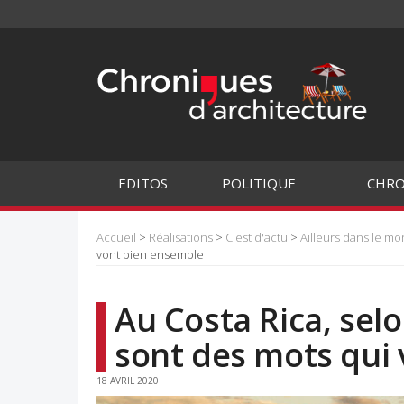
EDITOS
POLITIQUE
CHRO
Accueil
>
Réalisations
>
C'est d'actu
>
Ailleurs dans le m
vont bien ensemble
Au Costa Rica, selo
sont des mots qui
18 AVRIL 2020