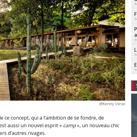
1
F
1
P
a
1
L
1
E
1
@Kenny Viese
de ce concept, qui a l’ambition de se fondre, de
’est aussi un nouvel esprit «
camp
», un nouveau chic
ers d’autres rivages.