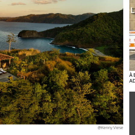
À 
AD
@Kenny Viese