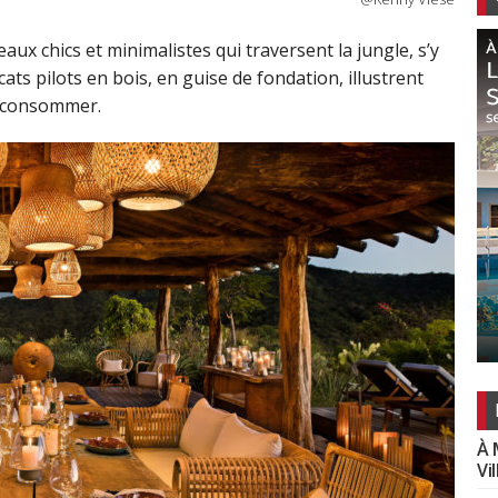
aux chics et minimalistes qui traversent la jungle, s’y
ats pilots en bois, en guise de fondation, illustrent
la consommer.
À 
Vi