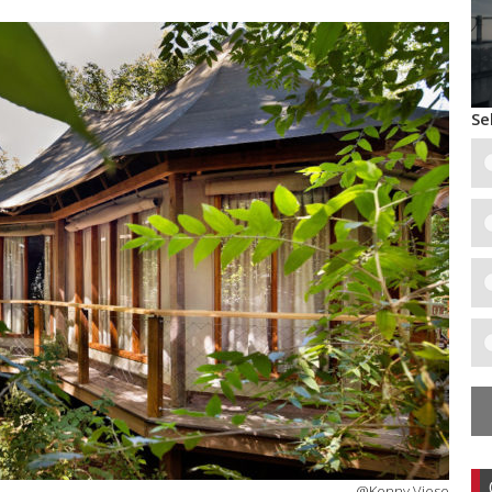
Se
@Kenny Viese