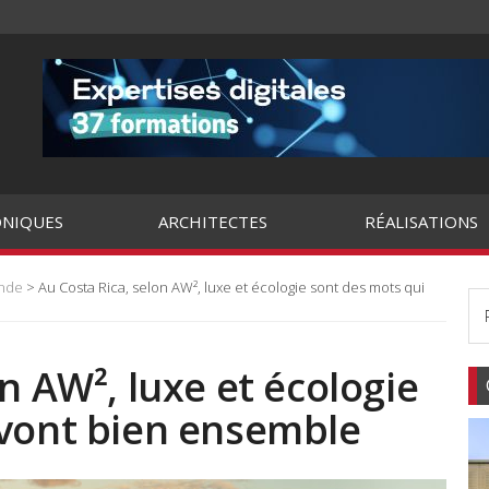
NIQUES
ARCHITECTES
RÉALISATIONS
onde
> Au Costa Rica, selon AW², luxe et écologie sont des mots qui
n AW², luxe et écologie
 vont bien ensemble