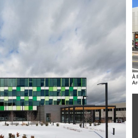
À 
Ar