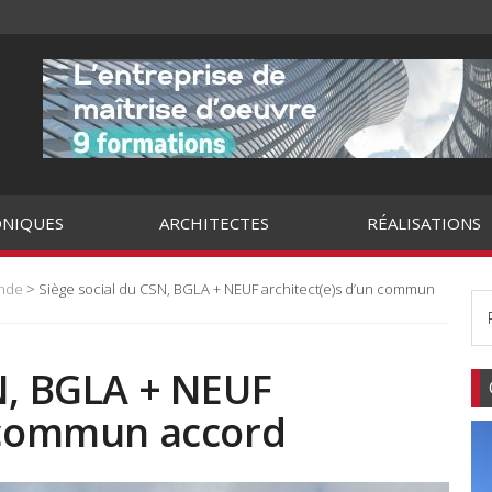
NIQUES
ARCHITECTES
RÉALISATIONS
onde
> Siège social du CSN, BGLA + NEUF architect(e)s d’un commun
N, BGLA + NEUF
n commun accord