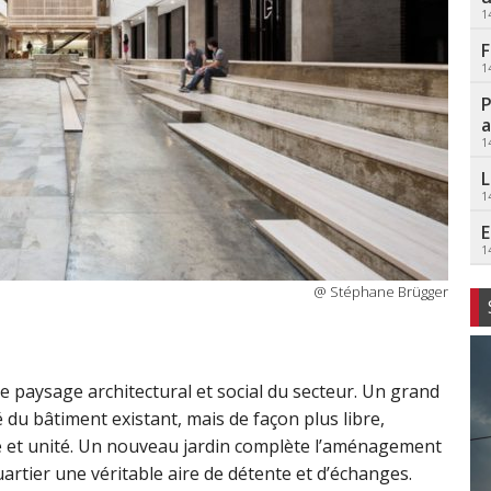
1
F
1
P
a
1
L
1
E
1
@ Stéphane Brügger
e paysage architectural et social du secteur. Un grand
du bâtiment existant, mais de façon plus libre,
té et unité. Un nouveau jardin complète l’aménagement
uartier une véritable aire de détente et d’échanges.