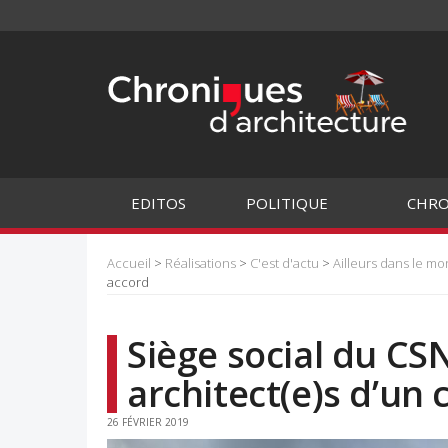
EDITOS
POLITIQUE
CHRO
Accueil
>
Réalisations
>
C'est d'actu
>
Ailleurs dans le m
accord
Siège social du CS
architect(e)s d’u
26 FÉVRIER 2019