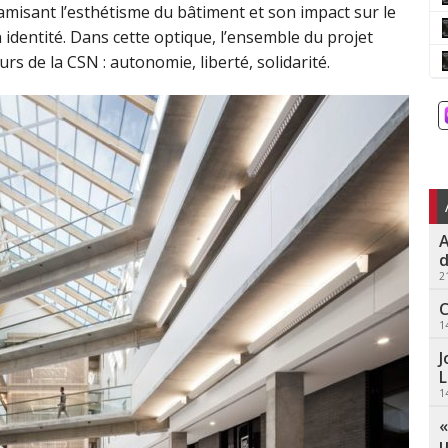
sant l’esthétisme du bâtiment et son impact sur le
 identité. Dans cette optique, l’ensemble du projet
urs de la CSN : autonomie, liberté, solidarité.
A
d
2
C
1
J
L
1
«
u