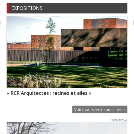
EXPOSITIONS
« RCR Arquitectes : racines et ailes »
Pi
l’
Voir toutes les expositions >
INFOMERCIAL