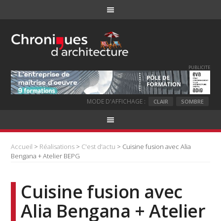
PUBLICITE
MODE D'AFFICHAGE :
CLAIR
SOMBRE
Accueil
>
Réalisations
>
C'est d'actu
> Cuisine fusion avec Alia
Bengana + Atelier BEPG
Cuisine fusion avec
Alia Bengana + Atelier