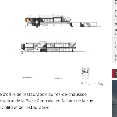
1
F
1
P
a
1
L
1
E
1
@ Chapuis Royer
 d’offre de restauration au rez-de-chaussée
ation de la Place Centrale, en faisant de la rue
vialité et de restauration.