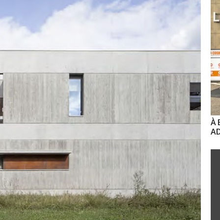
À 
AD