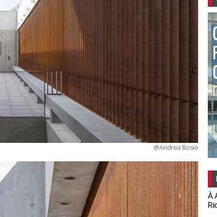
@Andrea Bosio
À 
Ri