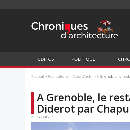
EDITOS
POLITIQUE
CHRO
Accueil
>
Réalisations
>
C'est d'actu
> A Grenoble, le rest
A Grenoble, le res
Diderot par Chapu
21 FÉVRIER 2021