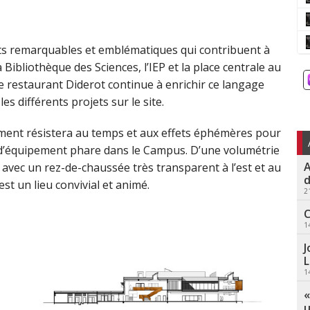
ts remarquables et emblématiques qui contribuent à
a Bibliothèque des Sciences, l’IEP et la place centrale au
 restaurant Diderot continue à enrichir ce langage
es différents projets sur le site.
iment résistera au temps et aux effets éphémères pour
e d’équipement phare dans le Campus. D’une volumétrie
A
 avec un rez-de-chaussée très transparent à l’est et au
d
 est un lieu convivial et animé.
2
C
1
J
L
1
«
u