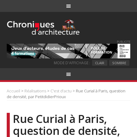
PUBLICITE
MODE D'AFFICHAGE :
CLAIR
SOMBRE
Accueil
>
Réalisations
>
C'est d'actu
> Rue Curial à Paris, question
de densité, par PetitdidierPrioux
Rue Curial à Paris,
question de densité,