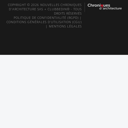
COPYRIGHT © 2026 NOUVELLES CHRONIQUES
D'ARCHITECTURE SAS + CLUBBEDIN® - TOUS
DROITS RÉSERVÉS
POLITIQUE DE CONFIDENTIALITÉ (RGPD)
|
CONDITIONS GÉNÉRALES D’UTILISATION (CGU)
|
MENTIONS LÉGALES