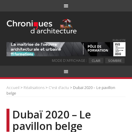
PUBLICITE
MODE D'AFFICHAGE :
CLAIR
SOMBRE
Accueil
>
Réalisations
>
C'est d'actu
> Dubaï 2020 – Le pavillon
belge
Dubaï 2020 – Le
pavillon belge