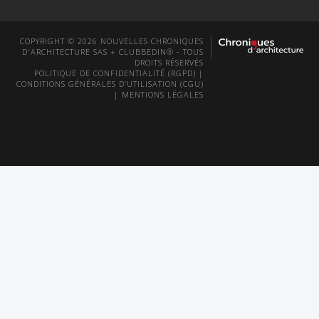
COPYRIGHT © 2026 NOUVELLES CHRONIQUES
D'ARCHITECTURE SAS + CLUBBEDIN® - TOUS
DROITS RÉSERVÉS
POLITIQUE DE CONFIDENTIALITÉ (RGPD)
|
CONDITIONS GÉNÉRALES D’UTILISATION (CGU)
|
MENTIONS LÉGALES